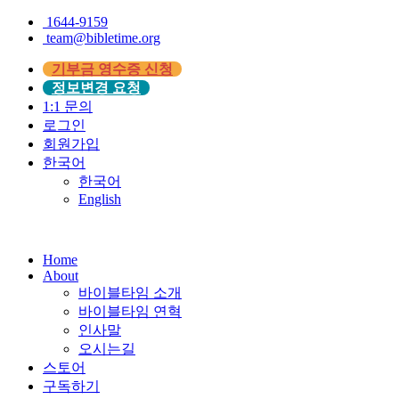
1644-9159
team@bibletime.org
기부금 영수증 신청
정보변경 요청
1:1 문의
로그인
회원가입
한국어
한국어
English
Home
About
바이블타임 소개
바이블타임 연혁
인사말
오시는길
스토어
구독하기