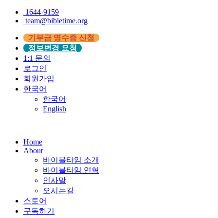
1644-9159
team@bibletime.org
기부금 영수증 신청
정보변경 요청
1:1 문의
로그인
회원가입
한국어
한국어
English
Home
About
바이블타임 소개
바이블타임 연혁
인사말
오시는길
스토어
구독하기