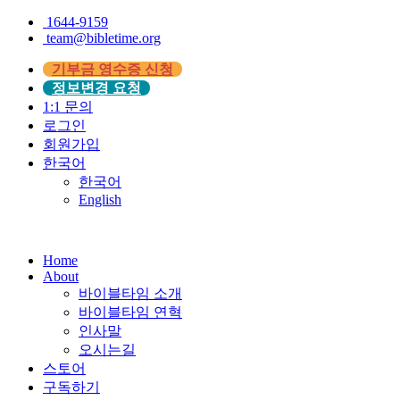
1644-9159
team@bibletime.org
기부금 영수증 신청
정보변경 요청
1:1 문의
로그인
회원가입
한국어
한국어
English
Home
About
바이블타임 소개
바이블타임 연혁
인사말
오시는길
스토어
구독하기