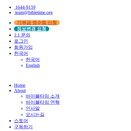
1644-9159
team@bibletime.org
기부금 영수증 신청
정보변경 요청
1:1 문의
로그인
회원가입
한국어
한국어
English
Home
About
바이블타임 소개
바이블타임 연혁
인사말
오시는길
스토어
구독하기