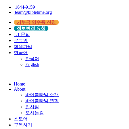
1644-9159
team@bibletime.org
기부금 영수증 신청
정보변경 요청
1:1 문의
로그인
회원가입
한국어
한국어
English
Home
About
바이블타임 소개
바이블타임 연혁
인사말
오시는길
스토어
구독하기