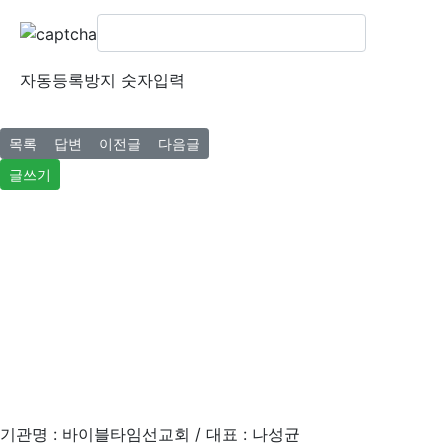
자동등록방지 숫자입력
목록
답변
이전글
다음글
글쓰기
이용약관
개인정보처리방침
이메일무단수집거부
후원 / 기부문의
인재채용
기관명 : 바이블타임선교회 / 대표 : 나성균