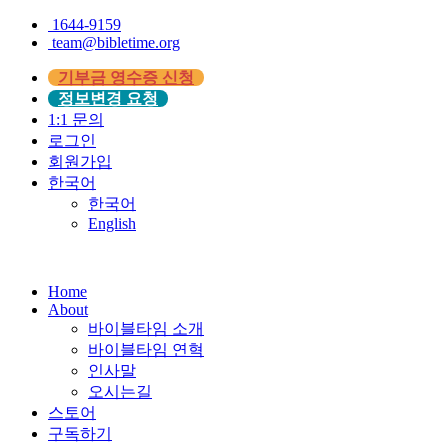
1644-9159
team@bibletime.org
기부금 영수증 신청
정보변경 요청
1:1 문의
로그인
회원가입
한국어
한국어
English
Home
About
바이블타임 소개
바이블타임 연혁
인사말
오시는길
스토어
구독하기