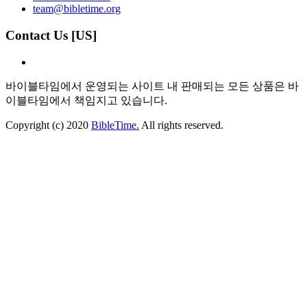
team@bibletime.org
Contact Us [US]
바이블타임에서 운영되는 사이트 내 판매되는 모든 상품은 바
이블타임에서 책임지고 있습니다.
Copyright (c) 2020
BibleTime.
All rights reserved.
자동이체 서비스약관
×
​​[자동이체 서비스 약관]
1. 신청자는 본 신청서에 서명하거나 공인인증 및 그에 준하는
전자 인증절차를 통함으로써 본 서비스를 이용할 수 있습니다.
2. 회사는 서비스 제공을 위하여 이용자가 제출한 지급결제수
단 정보를 해당 금융기관(통신사 포함)에 제공할 수 있습니다.
3. 자동이체 개시일을 이용자가 지정하지 않은 경우 재화 등을
공급하는 자로부터 사전 통지 받은 납기일을 최초 개시일로 하
며, 출금은 이용업체와 협의한 날짜에 계좌출금이 이루어 집니