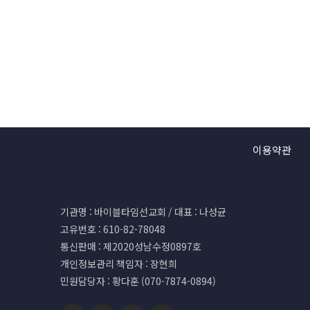
이용약관
기관명 : 바이블타임선교회 / 대표 : 나성균
고유번호 : 610-82-78048
통신판매 : 제2020성남수정0897호
개인정보관리 책임자 : 장현희
민원담당자 : 황다훈 (070-7874-0894)