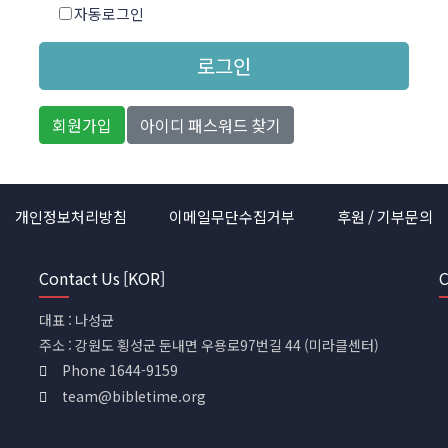
자동로그인
로그인
회원가입
아이디 패스워드 찾기
개인정보처리방침
이메일무단수집거부
후원 / 기부문의
Contact Us [KOR]
C
대표 : 나성균
주소 : 강원도 횡성군 둔내면 우용로97번길 44 (미라클센터)
Phone 1644-9159
team@bibletime.org