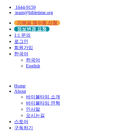
1644-9159
team@bibletime.org
기부금 영수증 신청
정보변경 요청
1:1 문의
로그인
회원가입
한국어
한국어
English
Home
About
바이블타임 소개
바이블타임 연혁
인사말
오시는길
스토어
구독하기