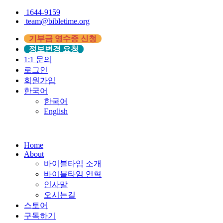
1644-9159
team@bibletime.org
기부금 영수증 신청
정보변경 요청
1:1 문의
로그인
회원가입
한국어
한국어
English
Home
About
바이블타임 소개
바이블타임 연혁
인사말
오시는길
스토어
구독하기