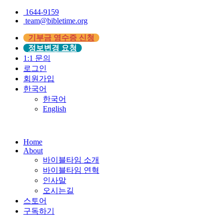
1644-9159
team@bibletime.org
기부금 영수증 신청
정보변경 요청
1:1 문의
로그인
회원가입
한국어
한국어
English
Home
About
바이블타임 소개
바이블타임 연혁
인사말
오시는길
스토어
구독하기