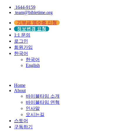
1644-9159
team@bibletime.org
기부금 영수증 신청
정보변경 요청
1:1 문의
로그인
회원가입
한국어
한국어
English
Home
About
바이블타임 소개
바이블타임 연혁
인사말
오시는길
스토어
구독하기