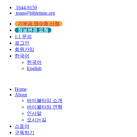
1644-9159
team@bibletime.org
기부금 영수증 신청
정보변경 요청
1:1 문의
로그인
회원가입
한국어
한국어
English
Home
About
바이블타임 소개
바이블타임 연혁
인사말
오시는길
스토어
구독하기