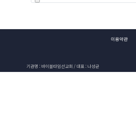
이용약관
기관명 : 바이블타임선교회 / 대표 : 나성균
고유번호 : 610-82-78048
통신판매 : 제2020성남수정0897호
개인정보관리 책임자 : 장현희
민원담당자 : 황다훈 (070-7874-0894)
바이블타임