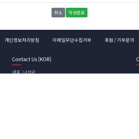
취소
작성완료
개인정보처리방침
이메일무단수집거부
후원 / 기부문의
Contact Us [KOR]
C
대표 : 나성균
주소 : 강원도 횡성군 둔내면 우용로97번길 44 (미라클센터)
Phone 1644-9159
team@bibletime.org
에서 운영되는 사이트 내 판매되는 모든 상품은 바이블타임에서 책임지고