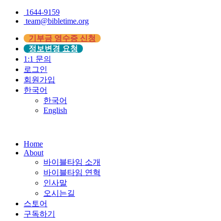
1644-9159
team@bibletime.org
기부금 영수증 신청
정보변경 요청
1:1 문의
로그인
회원가입
한국어
한국어
English
Home
About
바이블타임 소개
바이블타임 연혁
인사말
오시는길
스토어
구독하기