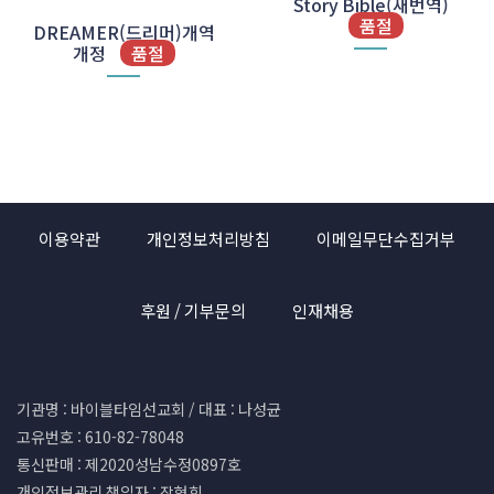
Story Bible(새번역)
품절
DREAMER(드리머)개역
개정
품절
이용약관
개인정보처리방침
이메일무단수집거부
후원 / 기부문의
인재채용
기관명 : 바이블타임선교회 / 대표 : 나성균
고유번호 : 610-82-78048
통신판매 : 제2020성남수정0897호
개인정보관리 책임자 : 장현희