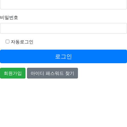
비밀번호
자동로그인
로그인
회원가입
아이디 패스워드 찾기
이용약관
개인정보처리방침
이메일무단수집거부
후원 / 기부문의
인재채용