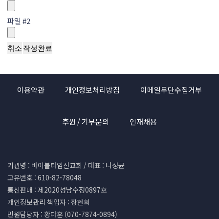
파일 #2
취소
작성완료
이용약관
개인정보처리방침
이메일무단수집거부
후원 / 기부문의
인재채용
기관명 : 바이블타임선교회 / 대표 : 나성균
고유번호 : 610-82-78048
통신판매 : 제2020성남수정0897호
개인정보관리 책임자 : 장현희
민원담당자 : 황다훈 (070-7874-0894)