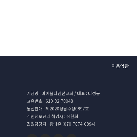
이용약관
기관명 : 바이블타임선교회 / 대표 : 나성균
고유번호 : 610-82-78048
통신판매 : 제2020성남수정0897호
개인정보관리 책임자 : 장현희
민원담당자 : 황다훈 (070-7874-0894)