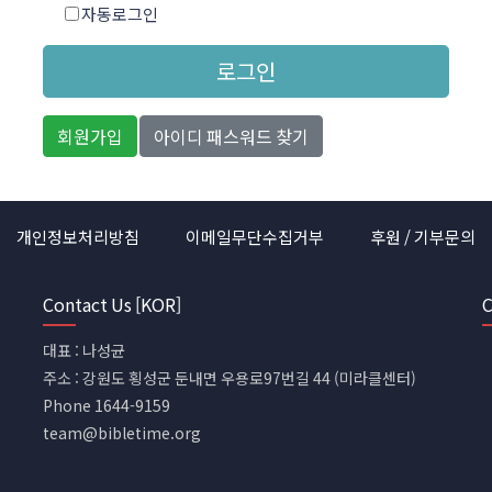
자동로그인
로그인
회원가입
아이디 패스워드 찾기
개인정보처리방침
이메일무단수집거부
후원 / 기부문의
Contact Us [KOR]
C
대표 : 나성균
주소 : 강원도 횡성군 둔내면 우용로97번길 44 (미라클센터)
Phone 1644-9159
team@bibletime.org