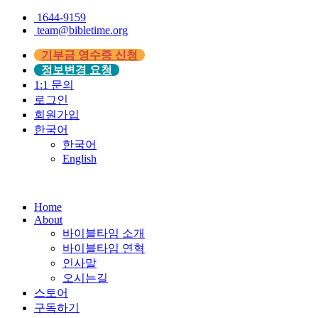
1644-9159
team@bibletime.org
기부금 영수증 신청
정보변경 요청
1:1 문의
로그인
회원가입
한국어
한국어
English
Home
About
바이블타임 소개
바이블타임 연혁
인사말
오시는길
스토어
구독하기